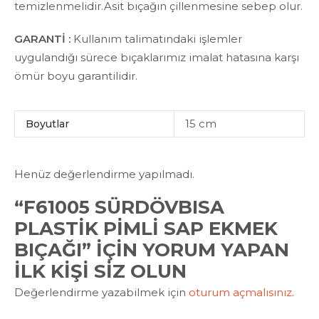
temizlenmelidir.Asit bıçağın çillenmesine sebep olur.
GARANTİ :
Kullanım talimatındaki işlemler
uygulandığı sürece bıçaklarımız imalat hatasına karşı
ömür boyu garantilidir.
15 cm
Boyutlar
Henüz değerlendirme yapılmadı.
“F61005 SÜRDÖVBISA
PLASTIK PIMLI SAP EKMEK
BIÇAĞI” IÇIN YORUM YAPAN
ILK KIŞI SIZ OLUN
Değerlendirme yazabilmek için
oturum açmalısınız
.