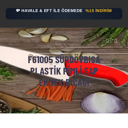
💸 HAVALE & EFT İLE ÖDEMEDE
%15 İNDİRİM
F61005 SÜRDÖVBISA
PLASTIK PIMLI SAP
EKMEK BIÇAĞI