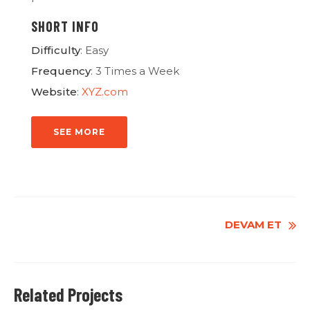
SHORT INFO
Difficulty
: Easy
Frequency
: 3 Times a Week
Website
:
XYZ.com
SEE MORE
Devamına
DEVAM ET
Gözat
Related Projects