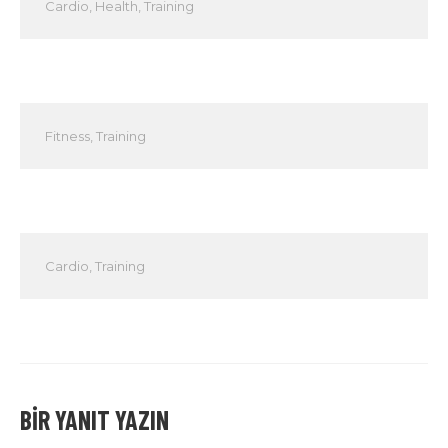
Cardio
,
Health
,
Training
Fitness
,
Training
Cardio
,
Training
BIR YANIT YAZIN