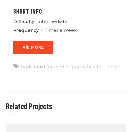
SHORT INFO
Difficulty
: Intermediate
Frequency
: 4 Times a Week
VIE MORE
body building
,
cardio
,
fitness
,
health
,
training
Related Projects