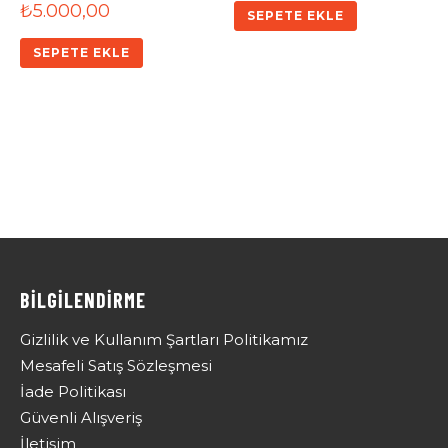
₺
5.000,00
SEPETE EKLE
SEPETE EKLE
BİLGİLENDİRME
Gizlilik ve Kullanım Şartları Politikamız
Mesafeli Satış Sözleşmesi
İade Politikası
Güvenli Alışveriş
İletişim